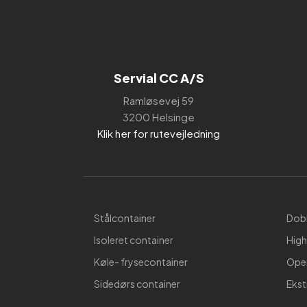
Servial CC A/S
Ramløsevej 59
3200 Helsinge
Klik her for rutevejledning
Stålcontainer
Dobb
Isoleret container
High
Køle- frysecontainer
Open
Sidedørs container
Ekst