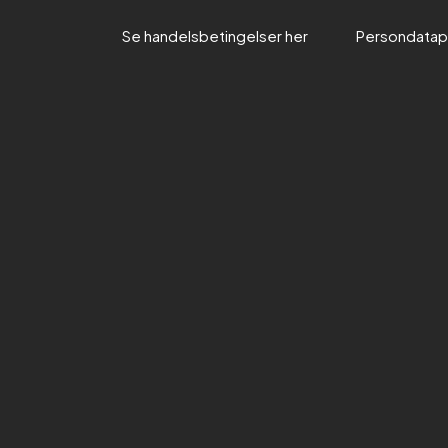
Se handelsbetingelser her​
Persondatapo