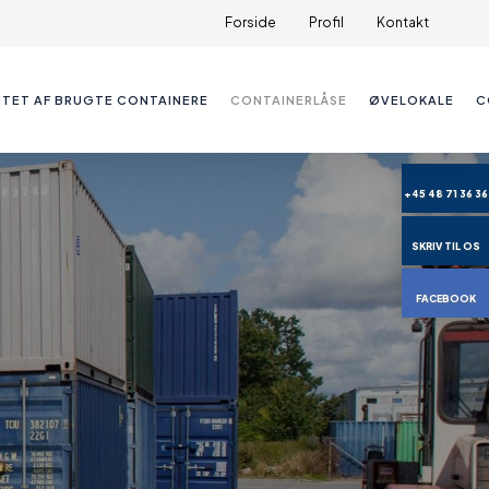
Forside
Profil
Kontakt
ITET AF BRUGTE CONTAINERE
CONTAINERLÅSE
ØVELOKALE
C
+45 48 71 36 36
SKRIV TIL OS
FACEBOOK