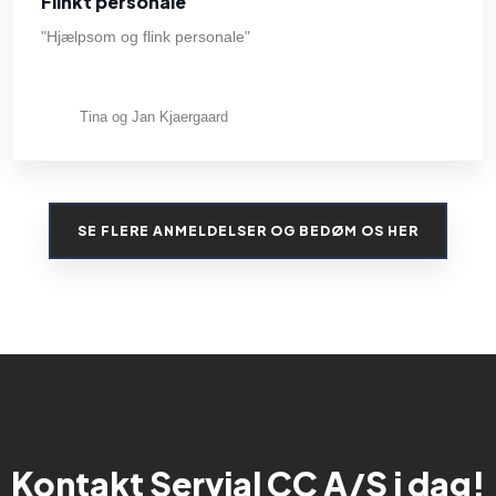
Flinkt personale
"Hjælpsom og flink personale"
Tina og Jan Kjaergaard
SE FLERE ANMELDELSER OG BEDØM OS HER​
Kontakt Servial CC A/S i dag!