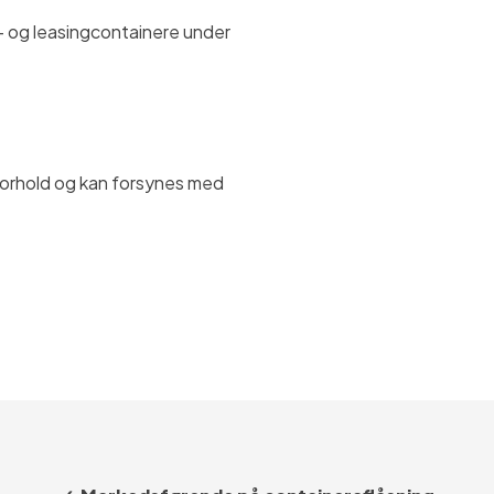
i- og leasingcontainere under
 forhold og kan forsynes med