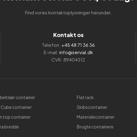
Find vores kontaktoplysninger herunder.
Kontakt os
Telefon:
+45 48 71 36 36
E-mail:
info@servial.dk
CVR: 89404312
eltdør container
Flat rack
 Cube container
Skibscontainer
 top container
Materialecontainer
ra bredde
Brugte containere