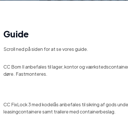
Guide
Scroll ned på siden for at se vores guide.​
CC Bom II anbefales til lager, kontor og værkstedscontainere
døre. Fastmonteres.​
CC FixLock 3 med kodelås anbefales til sikring af gods under
leasingcontainere samt trailere med containerbeslag.​