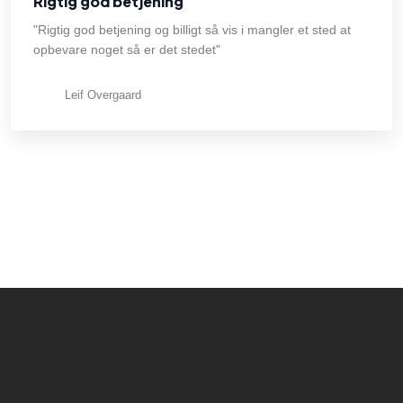
Rigtig god betjening
"Rigtig god betjening og billigt så vis i mangler et sted at
opbevare noget så er det stedet"
Leif Overgaard