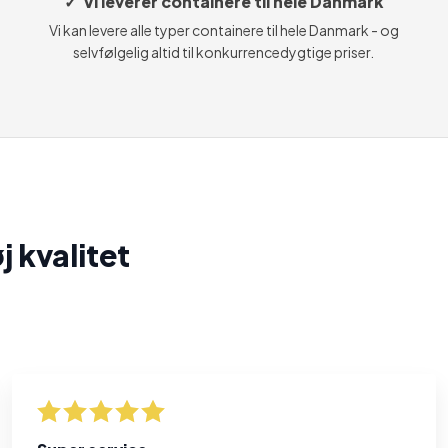
✓ Vi leverer containere til hele Danmark
Vi kan levere alle typer containere til hele Danmark - og
selvfølgelig altid til konkurrencedygtige priser.
j kvalitet