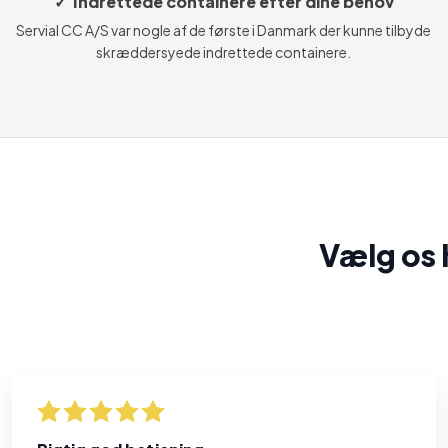
✓ Indrettede containere efter dine behov
Servial CC A/S var nogle af de første i Danmark der kunne tilbyde
skræddersyede indrettede containere.
Vælg os h