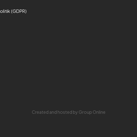
litik (GDPR)
Created and hosted by Group Online