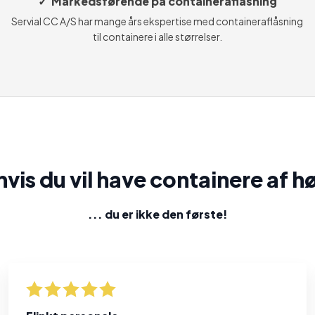
✓ Markedsførende på containeraflåsning
Servial CC A/S har mange års ekspertise med containeraflåsning
til containere i alle størrelser.
vis du vil have containere af hø
... du er ikke den første​!