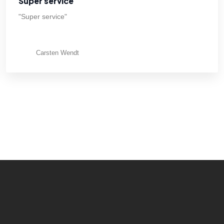
Super service
"Super service"
Carsten Wendt