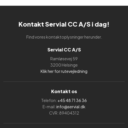
Kontakt Servial CC A/S i dag!
Find vores kontaktoplysninger herunder.
Servial CC A/S
Ramløsevej 59
3200 Helsinge
Klik her for rutevejledning
Kontakt os
Telefon:
+45 48 71 36 36
E-mail:
info@servial.dk
CVR: 89404312