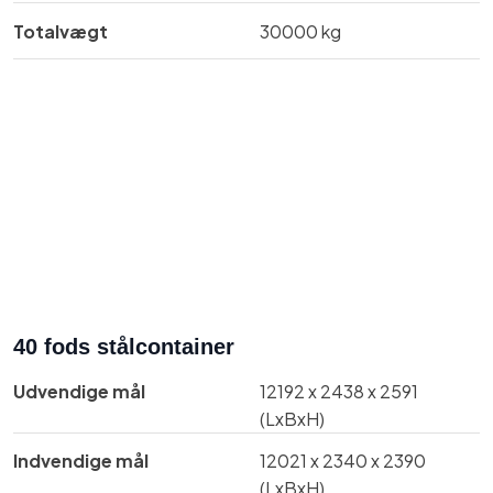
Totalvægt​
30000 kg
40 fods stålcontainer
Udvendige mål​
12192 x 2438 x 2591
(LxBxH)
Indvendige mål​
​​12021 x 2340 x 2390
(LxBxH)