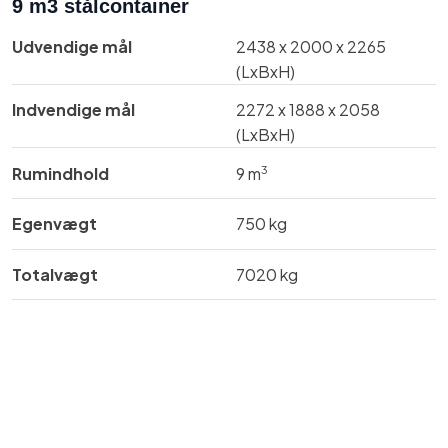
9 m3 stålcontainer​
Udvendige mål​
2438 x 2000 x 2265
(LxBxH)​
Indvendige mål​
​2272 x 1888 x 2058
(LxBxH)
3
Rumindhold
9 m
Egenvægt
750 kg
Totalvægt​
7020 kg​