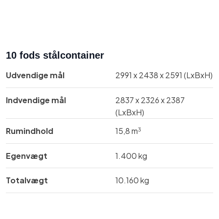
10 fods stålcontainer​
Udvendige mål​
2991 x 2438 x 2591 (LxBxH)
Indvendige mål​
​2837 x 2326 x 2387
(LxBxH)
3
Rumindhold
​15,8 m
Egenvægt
1.400 kg
Totalvægt​
10.160 kg