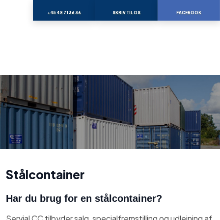
+45 48 71 36 36
SKRIV TIL OS
FACEBOOK
Stålcontainer​
Har du brug for en stålcontainer?
Servial CC tilbyder salg, specialfremstilling og udlejning af