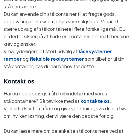
stålcontainere.
Du kan anvende din stålcontainer til at fragte gods,
opbevaring eller eksempelvis som salgsbod. Vi har et
større udvalg af stålcontainere i flere forskellige mål. Du
er derfor sikker på at finde en container, der matcher dine
krav og ønsker.
Vi har yderligere et stort udvalg af
låsesystemer
,
ramper
og
fleksible reolsystemer
som tilbehør til din
stålcontainer, hvis du har behov for dette.
Kontakt os
Har du nogle spørgsmål i forbindelse med vores
stålcontainere? Så tøv ikke med at
kontakte os
.
Vi er altid klar til at råde og give vejledning, hvis du er i tvivl
om, hvilken løsning, der vil være den bedste for dig.
Du kan læse mere om de enkelte stålcontainere ved at