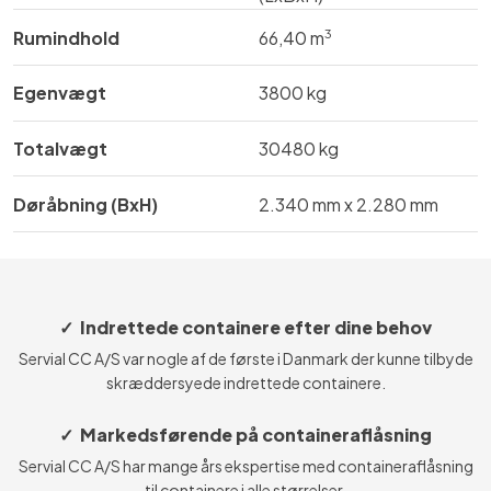
3
Rumindhold
​​66,40 m
Egenvægt
3800 kg
Totalvægt​
30480 kg
Døråbning (BxH)
2.340 mm x 2.280 mm
✓ Indrettede containere efter dine behov
Servial CC A/S var nogle af de første i Danmark der kunne tilbyde
skræddersyede indrettede containere.
✓ Markedsførende på containeraflåsning
Servial CC A/S har mange års ekspertise med containeraflåsning
til containere i alle størrelser.