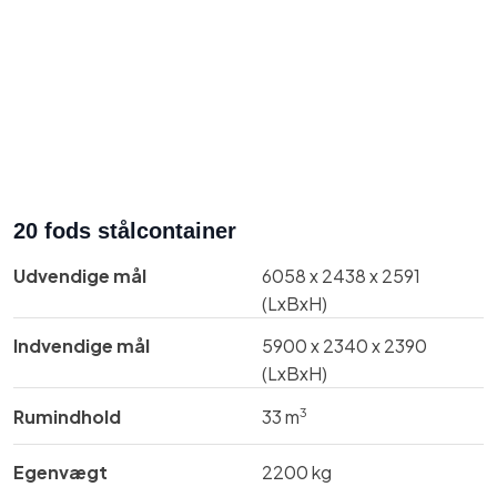
20 fods stålcontainer​
Udvendige mål​
6058 x 2438 x 2591
(LxBxH)
Indvendige mål​
​5900 x 2340 x 2390
(LxBxH)
3
Rumindhold
​​33 m
Egenvægt
2200 kg