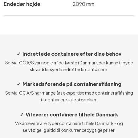
Endedør højde
​​2090 mm
✓ Indrettede containere efter dine behov
Servial CC A/S var nogle af de første i Danmark der kunne tilbyde
skræddersyede indrettede containere.
✓ Markedsførende på containeraflåsning
Servial CC A/S har mange års ekspertise med containeraflåsning
til containere i alle størrelser.
✓ Vi leverer containere til hele Danmark
Vi kan levere alle typer containere til hele Danmark - og
selvfølgelig altid til konkurrencedygtige priser.