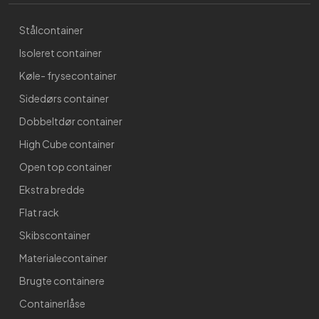
Stålcontainer
Isoleret container
Køle- frysecontainer
Sidedørs container
Dobbeltdør container
High Cube container
Open top container
Ekstra bredde
Flat rack
Skibscontainer
Materialecontainer
Brugte containere
Containerlåse