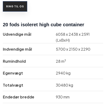
RING TIL OS​
20 fods isoleret high cube container
Udvendige mål​
6058 x 2438 x 2591
(LxBxH)
Indvendige mål​
5700 x 2150 x 2290
3
Rumindhold
​28 m
Egenvægt
2940 kg
Totalvægt
30480 kg
Endedør bredde
930 mm