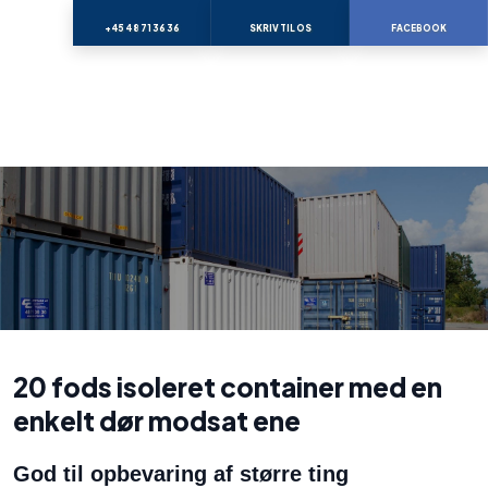
+45 48 71 36 36
SKRIV TIL OS
FACEBOOK
20 fods isoleret container med en
enkelt dør modsat ene
God til opbevaring af større ting