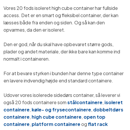
Vores 20 fods isoleret high cube container har fullside
access. Det er en smart og fleksibel container, der kan
læsses både fra enden og siden. Og så kan den
opvarmes, da den er isoleret.
Den er god, når du skal have opbevaret større gods,
plader og andet materiale, der ikke bare kan komme ind
normalt i containeren.
For at bevare styrken i bunden har denne type container
en lavere indvendig højde end standard containere.
Udover vores isolerede sidedørs container, så leverer vi
også 20 fods containere som
stålcontainere
,
isoleret
containere
,
køle- og frysecontainere
,
dobbeltdørs
containere
,
high cube containere
,
open top
containere
,
platform containere
og
flat rack