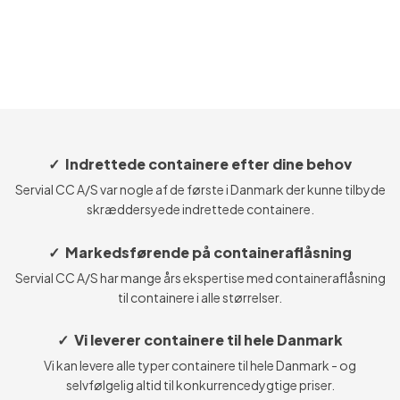
✓ Indrettede containere efter dine behov
Servial CC A/S var nogle af de første i Danmark der kunne tilbyde
skræddersyede indrettede containere.
✓ Markedsførende på containeraflåsning
Servial CC A/S har mange års ekspertise med containeraflåsning
til containere i alle størrelser.
✓ Vi leverer containere til hele Danmark
Vi kan levere alle typer containere til hele Danmark - og
selvfølgelig altid til konkurrencedygtige priser.