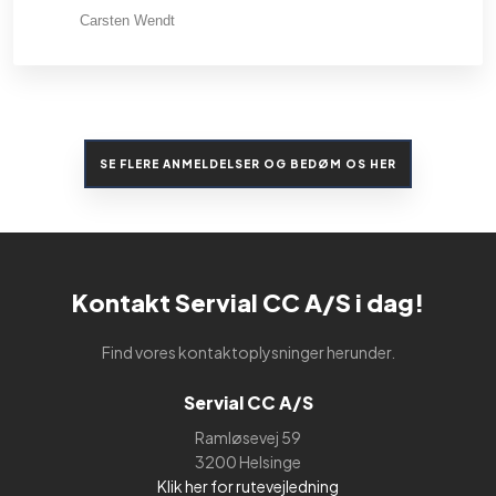
Carsten Wendt
SE FLERE ANMELDELSER OG BEDØM OS HER​
Kontakt Servial CC A/S i dag!
Find vores kontaktoplysninger herunder.
Servial CC A/S
Ramløsevej 59
3200 Helsinge
Klik her for rutevejledning