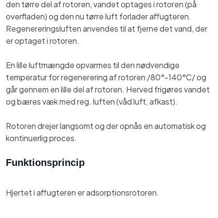
den tørre del af rotoren, vandet optages i rotoren (på
overfladen) og den nu tørre luft forlader affugteren.
Regenereringsluften anvendes til at fjerne det vand, der
er optaget i rotoren.
En lille luftmængde opvarmes til den nødvendige
temperatur for regenerering af rotoren /80°-140°C/ og
går gennem en lille del af rotoren. Herved frigøres vandet
og bæres væk med reg. luften (våd luft, afkast).
Rotoren drejer langsomt og der opnås en automatisk og
kontinuerlig proces.
Funktionsprincip
Hjertet i affugteren er adsorptionsrotoren.​