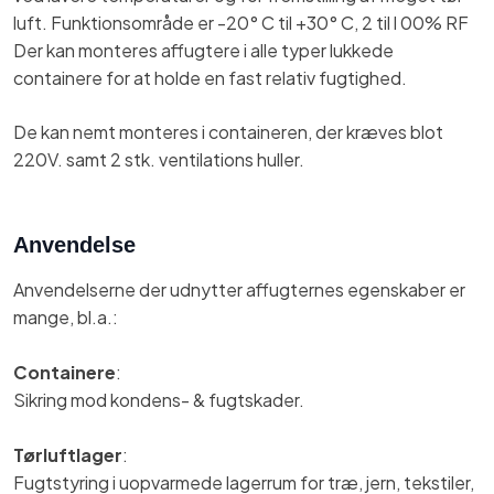
luft. Funktionsområde er -20° C til +30° C, 2 til l 00% RF​
​Der kan monteres affugtere i alle typer lukkede
containere for at holde en fast relativ fugtighed.
​De kan nemt monteres i containeren, der kræves blot
220V. samt 2 stk. ventilations huller.​
Anvendelse
Anvendelserne der udnytter affugternes egenskaber er
mange, bl.a.:
Containere
:
Sikring mod kondens- & fugtskader.
Tørluftlager
:
Fugtstyring i uopvarmede lagerrum for træ, jern, tekstiler,