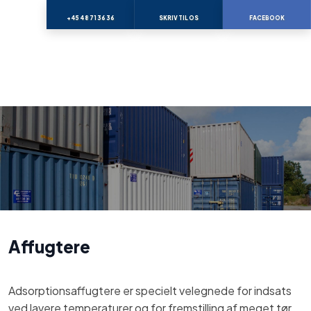
+45 48 71 36 36
SKRIV TIL OS
FACEBOOK
Affugtere
Adsorptionsaffugtere er specielt velegnede for indsats
ved lavere temperaturer og for fremstilling af meget tør