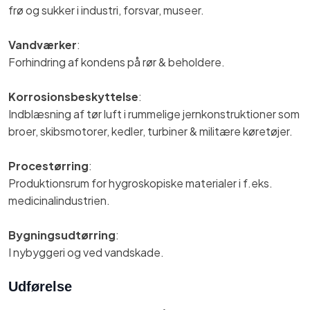
frø og sukker i industri, forsvar, museer.
Vandværker
:
Forhindring af kondens på rør & beholdere.
Korrosionsbeskyttelse
:
Indblæsning af tør luft i rummelige jernkonstruktioner som
broer, skibsmotorer, kedler, turbiner & militære køretøjer.
Procestørring
:
Produktionsrum for hygroskopiske materialer i f.eks.
medicinalindustrien.
Bygningsudtørring
:
I nybyggeri og ved vandskade.
Udførelse