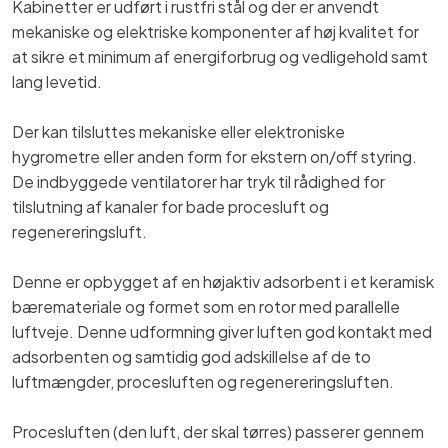
Kabinetter er udført i rustfri stål og der er anvendt
mekaniske og elektriske komponenter af høj kvalitet for
at sikre et minimum af energiforbrug og vedligehold samt
lang levetid.
Der kan tilsluttes mekaniske eller elektroniske
hygrometre eller anden form for ekstern on/off styring.
De indbyggede ventilatorer har tryk til rådighed for
tilslutning af kanaler for bade procesluft og
regenereringsluft.
Denne er opbygget af en højaktiv adsorbent i et keramisk
bæremateriale og formet som en rotor med parallelle
luftveje. Denne udformning giver luften god kontakt med
adsorbenten og samtidig god adskillelse af de to
luftmængder, procesluften og regenereringsluften.
Procesluften (den luft, der skal tørres) passerer gennem