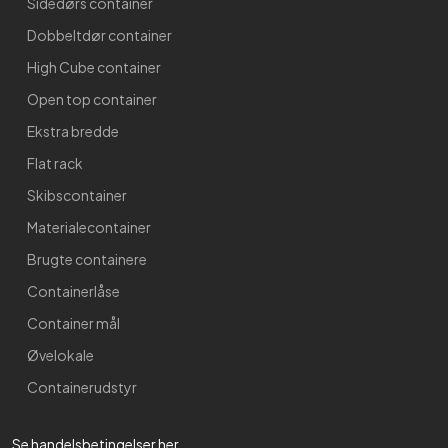
Sidedørs container
Dobbeltdør container
High Cube container
Open top container
Ekstra bredde
Flat rack
Skibscontainer
Materialecontainer
Brugte containere
Containerlåse
Container mål
Øvelokale
Containerudstyr
Se handelsbetingelser her​