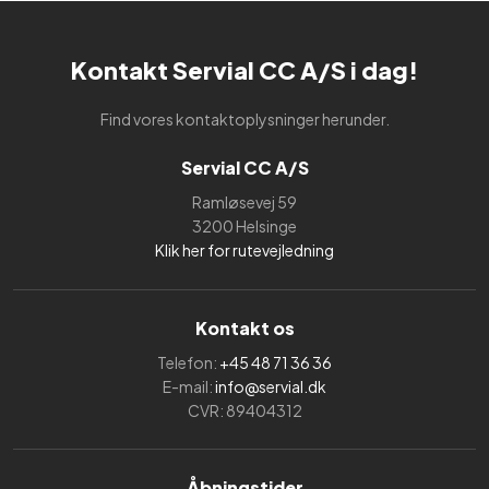
Kontakt Servial CC A/S i dag!
Find vores kontaktoplysninger herunder.
Servial CC A/S
Ramløsevej 59
3200 Helsinge
Klik her for rutevejledning
Kontakt os
Telefon:
+45 48 71 36 36
E-mail:
info@servial.dk
CVR: 89404312
Åbningstider