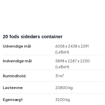
20 fods sidedørs container
Udvendige mål​
​6058 x 2438 x 2591
(LxBxH)
Indvendige mål​
​​​5898 x 2287 x 2250
(LxBxH)
3
Rumindhold
31 m
Lasteevne
​20800 kg
Egenvægt
​3200 kg