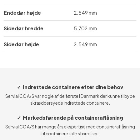
Endedør højde
​​2.549 mm
Sidedør bredde
​​5.702 mm
Sidedør højde
​2.549 mm
✓ Indrettede containere efter dine behov
Servial CC A/S var nogle af de første i Danmark der kunne tilbyde
skræddersyede indrettede containere.
✓ Markedsførende på containeraflåsning
Servial CC A/S har mange års ekspertise med containeraflåsning
til containere i alle størrelser.