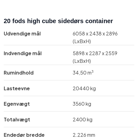
20 fods high cube sidedørs container
Udvendige mål​
​6058 x 2438 x 2896
(LxBxH)
Indvendige mål​
​​​​5898 x 2287 x 2559
(LxBxH)
3
Rumindhold
​34,50 m
Lasteevne
​​20440 kg
Egenvægt
​​3560 kg
Totalvægt
​​2400 kg
Endedør bredde
​​​2.226 mm