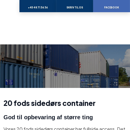
+45 48 71 36 36
SKRIV TIL OS
FACEBOOK
20 fods sidedørs container
God til opbevaring af større ting
Vores 20 fods sidedørs container har fullside access. Det