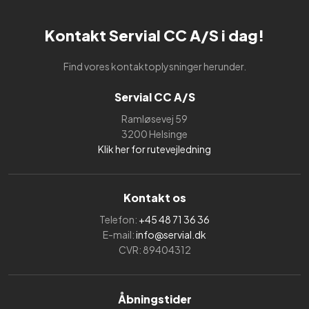
Kontakt Servial CC A/S i dag!
Find vores kontaktoplysninger herunder.
Servial CC A/S
Ramløsevej 59
3200 Helsinge
Klik her for rutevejledning
Kontakt os
Telefon:
+45 48 71 36 36
E-mail:
info@servial.dk
CVR: 89404312
Åbningstider