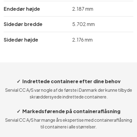
Endedør højde
​​2.187 mm
Sidedør bredde
​​5.702 mm
Sidedør højde
​2.176 mm
✓ Indrettede containere efter dine behov
Servial CC A/S var nogle af de første i Danmark der kunne tilbyde
skræddersyede indrettede containere.
✓ Markedsførende på containeraflåsning
Servial CC A/S har mange års ekspertise med containeraflåsning
til containere i alle størrelser.