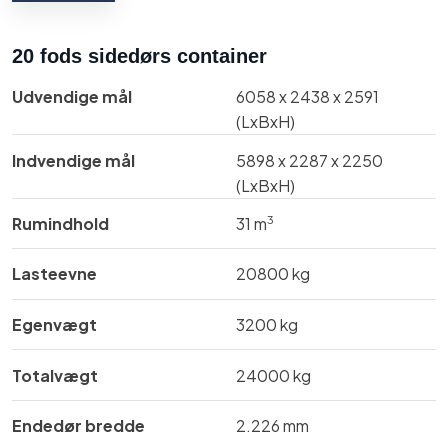
20 fods sidedørs container
Udvendige mål​
​6058 x 2438 x 2591
(LxBxH)
Indvendige mål​
​​​5898 x 2287 x 2250
(LxBxH)
3
Rumindhold
31 m
Lasteevne
​20800 kg
Egenvægt
​3200 kg
Totalvægt
​24000 kg
Endedør bredde
​​​2.226 mm