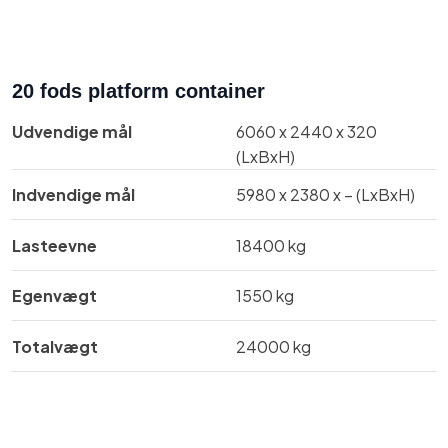
20 fods platform container
Udvendige mål​
6060 x 2440 x 320
(LxBxH)
Indvendige mål​
​​​5980 x 2380 x – (LxBxH)
Lasteevne
18400 kg
Egenvægt
1550 kg
Totalvægt​
​24000 kg