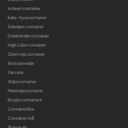
Isoleret container
Køle- frysecontainer
Sidedørs container
Dobbeltdør container
High Cube container
Open top container
Ekstra bredde
Flat rack
Skibscontainer
Materialecontainer
Brugte containere
Containerlåse
Container mål
Øvelokale