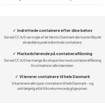
✓ Indrettede containere efter dine behov
Servial CC A/S var nogle af de første i Danmark der kunne tilbyde
skræddersyede indrettede containere.
✓ Markedsførende på containeraflåsning
Servial CC A/S har mange års ekspertise med containeraflåsning
til containere i alle størrelser.
✓ Vi leverer containere til hele Danmark
Vi kan levere alle typer containere til hele Danmark - og
selvfølgelig altid til konkurrencedygtige priser.