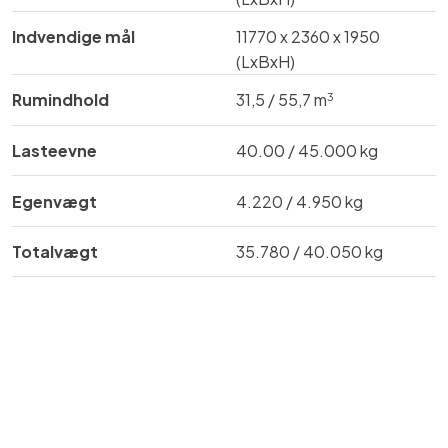
Indvendige mål​
​​​11770 x 2360 x 1950
(LxBxH)
3
Rumindhold
​31,5 / 55,7 m
Lasteevne
​40.00 / 45.000 kg
Egenvægt
4.220 / 4.950 kg
Totalvægt​
35.780 / 40.050 kg