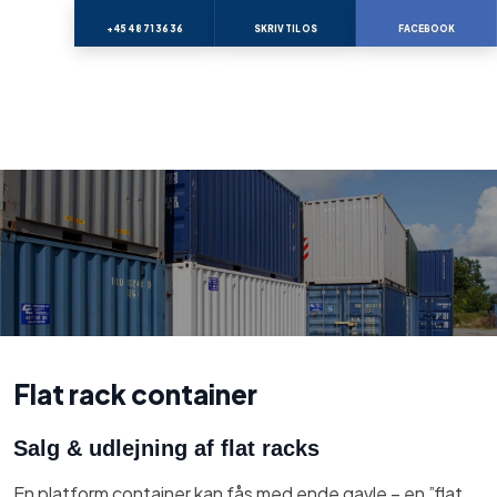
+45 48 71 36 36
SKRIV TIL OS
FACEBOOK
Flat rack container
Salg & udlejning af flat racks
En platform container kan fås med ende gavle – en ”flat